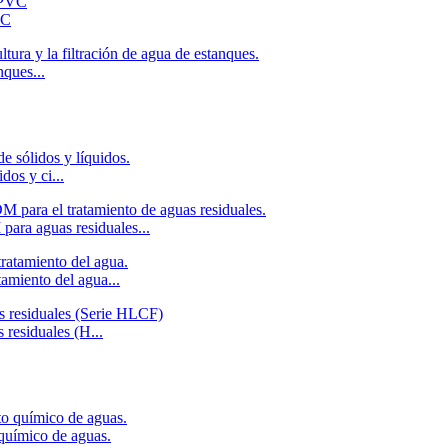
VC
nques...
os y ci...
ara aguas residuales...
amiento del agua...
 residuales (H...
 químico de aguas.