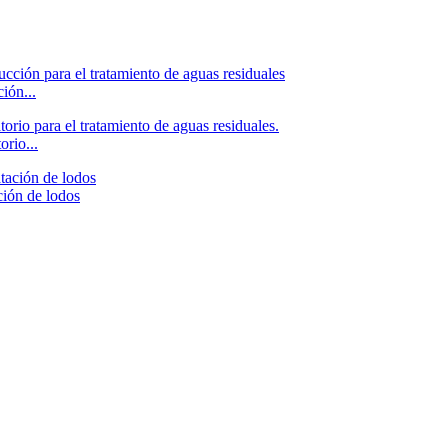
ión...
orio...
ción de lodos