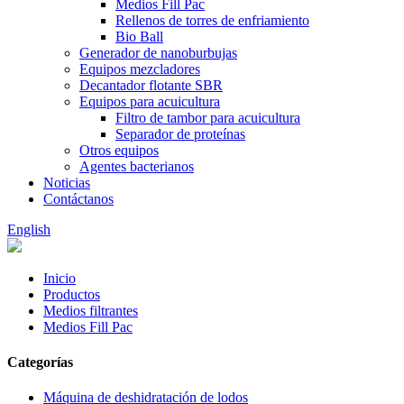
Medios Fill Pac
Rellenos de torres de enfriamiento
Bio Ball
Generador de nanoburbujas
Equipos mezcladores
Decantador flotante SBR
Equipos para acuicultura
Filtro de tambor para acuicultura
Separador de proteínas
Otros equipos
Agentes bacterianos
Noticias
Contáctanos
English
Inicio
Productos
Medios filtrantes
Medios Fill Pac
Categorías
Máquina de deshidratación de lodos