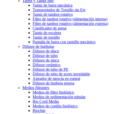
Tamiz y Tamiz fino
Tamiz de barra mecánica
Transportador de Tornillo sin Eje
Tamiz de tambor rotativo
Filtro de tambor rotativo (alimentación interna)
Filtro de tambor rotativo (alimentación externa)
Clasificador de arena
Tamiz de escalera
Tamiz de tornillo
Pantalla de barra con rastrillo mecánico
Difusor de burbujas
Difusor de disco
Difusor de tubo
Difusor de placa
Difusor cerámico
Difusor de tubo de PE
Difusor de tubo de acero inoxidable
Aireador de mezcla en espiral
Difusor de burbuja gruesa
Medios filtrantes
Medios de filtro biológico
Medios de sedimentación tubular
Bio Cord Media
Medios de cordón biológico
Biochip