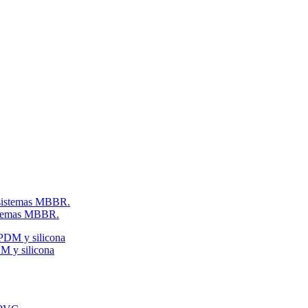
istemas MBBR.
M y silicona