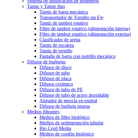
Sistema de dosificación de polímeros
Tamiz y Tamiz fino
Tamiz de barra mecánica
Transportador de Tornillo sin Eje
Tamiz de tambor rotativo
Filtro de tambor rotativo (alimentación interna)
Filtro de tambor rotativo (alimentación externa)
Clasificador de arena
Tamiz de escalera
Tamiz de tornillo
Pantalla de barra con rastrillo mecánico
Difusor de burbujas
Difusor de disco
Difusor de tubo
Difusor de placa
Difusor cerámico
Difusor de tubo de PE
Difusor de tubo de acero inoxidable
Aireador de mezcla en espiral
Difusor de burbuja gruesa
Medios filtrantes
Medios de filtro biológico
Medios de sedimentación tubular
Bio Cord Media
Medios de cordón biológico