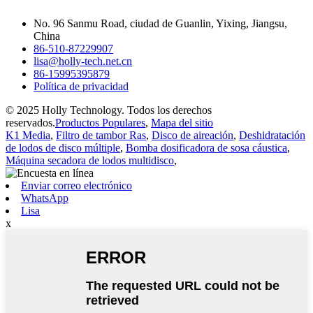
No. 96 Sanmu Road, ciudad de Guanlin, Yixing, Jiangsu,
China
86-510-87229907
lisa@holly-tech.net.cn
86-15995395879
Política de privacidad
© 2025 Holly Technology. Todos los derechos
reservados.
Productos Populares
,
Mapa del sitio
K1 Media
,
Filtro de tambor Ras
,
Disco de aireación
,
Deshidratación
de lodos de disco múltiple
,
Bomba dosificadora de sosa cáustica
,
Máquina secadora de lodos multidisco
,
Enviar correo electrónico
WhatsApp
Lisa
x