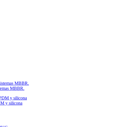
istemas MBBR.
M y silicona