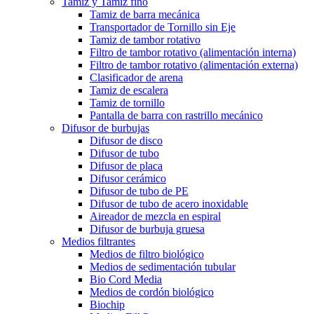
Tamiz y Tamiz fino
Tamiz de barra mecánica
Transportador de Tornillo sin Eje
Tamiz de tambor rotativo
Filtro de tambor rotativo (alimentación interna)
Filtro de tambor rotativo (alimentación externa)
Clasificador de arena
Tamiz de escalera
Tamiz de tornillo
Pantalla de barra con rastrillo mecánico
Difusor de burbujas
Difusor de disco
Difusor de tubo
Difusor de placa
Difusor cerámico
Difusor de tubo de PE
Difusor de tubo de acero inoxidable
Aireador de mezcla en espiral
Difusor de burbuja gruesa
Medios filtrantes
Medios de filtro biológico
Medios de sedimentación tubular
Bio Cord Media
Medios de cordón biológico
Biochip