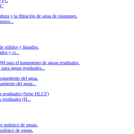
VC
nques...
os y ci...
ara aguas residuales...
amiento del agua...
 residuales (H...
 químico de aguas.