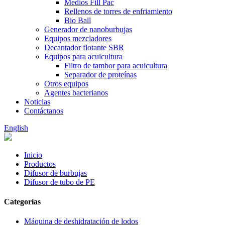
Medios Fill Pac
Rellenos de torres de enfriamiento
Bio Ball
Generador de nanoburbujas
Equipos mezcladores
Decantador flotante SBR
Equipos para acuicultura
Filtro de tambor para acuicultura
Separador de proteínas
Otros equipos
Agentes bacterianos
Noticias
Contáctanos
English
Inicio
Productos
Difusor de burbujas
Difusor de tubo de PE
Categorías
Máquina de deshidratación de lodos