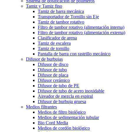
Sistema de dosificación de polímeros
Tamiz y Tamiz fino
Tamiz de barra mecánica
Transportador de Tornillo sin Eje
Tamiz de tambor rotativo
Filtro de tambor rotativo (alimentación interna)
Filtro de tambor rotativo (alimentación externa)
Clasificador de arena
Tamiz de escalera
Tamiz de tornillo
Pantalla de barra con rastrillo mecánico
Difusor de burbujas
Difusor de disco
Difusor de tubo
Difusor de placa
Difusor cerámico
Difusor de tubo de PE
Difusor de tubo de acero inoxidable
Aireador de mezcla en espiral
Difusor de burbuja gruesa
Medios filtrantes
Medios de filtro biológico
Medios de sedimentación tubular
Bio Cord Media
Medios de cordón biológico